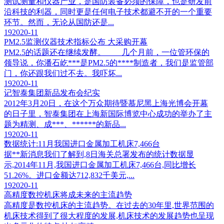
测试测量和仪器产业，是国防装备必须的保障，也是研发前
沿科技的利器，同时更是任何电子技术都避不开的一个重要
环节。然而，无论从国防还是...
19
2020-11
PM2.5监测仪器技术指标公布 大采购开幕
PM2.5的话题还在继续发酵。 几个月前，一位管环保的
领导说，你潘石屹***是PM2.5的****制造者，我们是监管部
门，你还跟我们过不去。我吓坏...
19
2020-11
记智泰集团新品发布会纪实
2012年3月20日，在这个万众期待暨慕尼黑上海光博会开幕
的日子里，智泰集团在上海新国际博览中心成功的举办了主
题为精测、成***、******的新品...
19
2020-11
数据统计:11月我国进口金属加工机床7,466台
据**新消息我们了解到,8日海关总署发布的统计数据显
示,2014年11月,我国进口金属加工机床7,466台,同比增长
51.26%。进口金额达712,832千美元,...
19
2020-11
高精度数控机床将成未来的主流趋势
高精度是数控机床的主流趋势。在过去的30年里,世界范围的
机床技术得到了很大程度的发展,机床技术的发展趋势也呈现